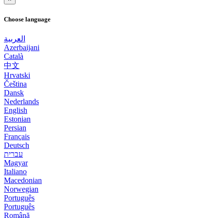
Choose language
العربية
Azerbaijani
Català
中文
Hrvatski
Čeština
Dansk
Nederlands
English
Estonian
Persian
Français
Deutsch
עברית
Magyar
Italiano
Macedonian
Norwegian
Português
Português
Română