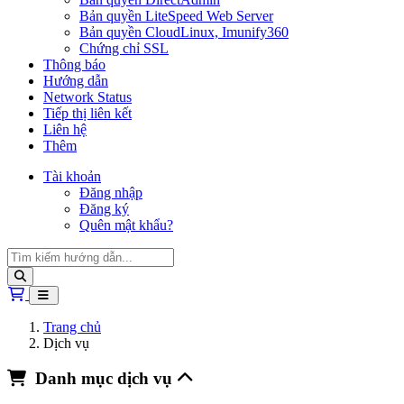
Bản quyền LiteSpeed Web Server
Bản quyền CloudLinux, Imunify360
Chứng chỉ SSL
Thông báo
Hướng dẫn
Network Status
Tiếp thị liên kết
Liên hệ
Thêm
Tài khoản
Đăng nhập
Đăng ký
Quên mật khẩu?
Giỏ hàng
Trang chủ
Dịch vụ
Danh mục dịch vụ