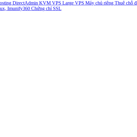
Hosting DirectAdmin
KVM VPS
Large VPS
Máy chủ riêng
Thuê chỗ 
ux, Imunify360
Chứng chỉ SSL