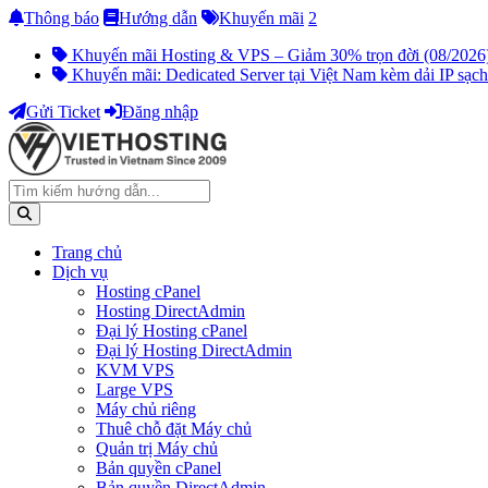
Thông báo
Hướng dẫn
Khuyến mãi
2
Khuyến mãi Hosting & VPS – Giảm 30% trọn đời (08/2026
Khuyến mãi: Dedicated Server tại Việt Nam kèm dải IP sạch
Gửi Ticket
Đăng nhập
Trang chủ
Dịch vụ
Hosting cPanel
Hosting DirectAdmin
Đại lý Hosting cPanel
Đại lý Hosting DirectAdmin
KVM VPS
Large VPS
Máy chủ riêng
Thuê chỗ đặt Máy chủ
Quản trị Máy chủ
Bản quyền cPanel
Bản quyền DirectAdmin