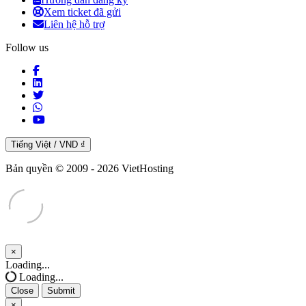
Xem ticket đã gửi
Liên hệ hỗ trợ
Follow us
Tiếng Việt / VND ₫
Bản quyền © 2009 - 2026 VietHosting
×
Close
Loading...
Loading...
Close
Submit
×