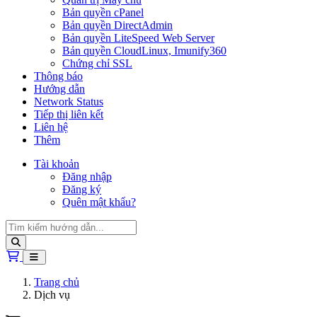
Bản quyền cPanel
Bản quyền DirectAdmin
Bản quyền LiteSpeed Web Server
Bản quyền CloudLinux, Imunify360
Chứng chỉ SSL
Thông báo
Hướng dẫn
Network Status
Tiếp thị liên kết
Liên hệ
Thêm
Tài khoản
Đăng nhập
Đăng ký
Quên mật khẩu?
Giỏ hàng
Trang chủ
Dịch vụ