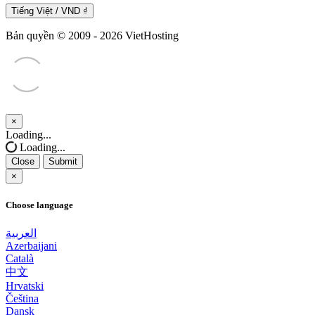
Tiếng Việt / VND ₫
Bản quyền © 2009 - 2026 VietHosting
×
Close
Loading...
Loading...
Close
Submit
×
Choose language
العربية
Azerbaijani
Català
中文
Hrvatski
Čeština
Dansk