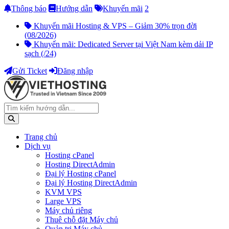
Thông báo
Hướng dẫn
Khuyến mãi
2
Khuyến mãi Hosting & VPS – Giảm 30% trọn đời
(08/2026)
Khuyến mãi: Dedicated Server tại Việt Nam kèm dải IP
sạch (/24)
Gửi Ticket
Đăng nhập
Trang chủ
Dịch vụ
Hosting cPanel
Hosting DirectAdmin
Đại lý Hosting cPanel
Đại lý Hosting DirectAdmin
KVM VPS
Large VPS
Máy chủ riêng
Thuê chỗ đặt Máy chủ
Quản trị Máy chủ