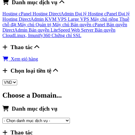
Danh mục dịch vụ
Hosting cPanel
Hosting DirectAdmin
Đại lý Hosting cPanel
Đại lý
Hosting DirectAdmin
KVM VPS
Large VPS
Máy chủ riêng
Thuê
chỗ đặt Máy chủ
Quản trị Máy chủ
Bản quyền cPanel
Bản quyền
DirectAdmin
Bản quyền LiteSpeed Web Server
Bản quyền
CloudLinux, Imunify360
Chứng chỉ SSL
Thao tác
Xem giỏ hàng
Chọn loại tiền tệ
Choose a Domain...
Danh mục dịch vụ
Thao tác