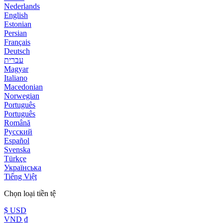
Nederlands
English
Estonian
Persian
Français
Deutsch
עברית
Magyar
Italiano
Macedonian
Norwegian
Português
Português
Română
Русский
Español
Svenska
Türkçe
Українська
Tiếng Việt
Chọn loại tiền tệ
$ USD
VND ₫